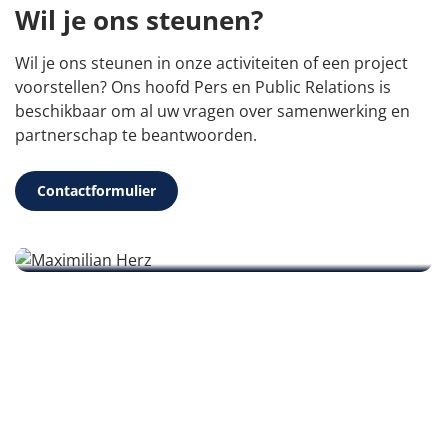
Wil je ons steunen?
Wil je ons steunen in onze activiteiten of een project
voorstellen? Ons hoofd Pers en Public Relations is
beschikbaar om al uw vragen over samenwerking en
partnerschap te beantwoorden.
Uw contactpersoon
Contactformulier
Maximilian Herz
info@wicam-stiftung.com